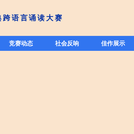
典跨语言诵读大赛
媒体热议
竞赛动态
各地开展
社会反响
佳作展示