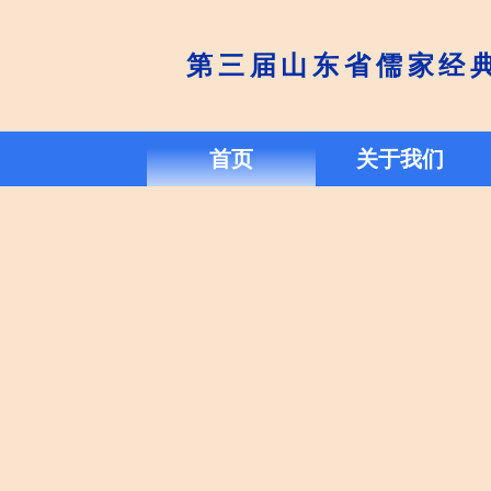
大赛章程
第三届山东省儒家经
竞赛单元
首页
专家顾问
关于我们